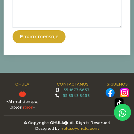
Enviar mensaje
CHULA
CONTACTANOS
SÍGUENOS
55 1677 6657
55 3543 3453
-Al mal tiempo,
labios
rojos
-
© Copyright
CHULA@
. All Rights Reserved
Designed by
holasoychula.com